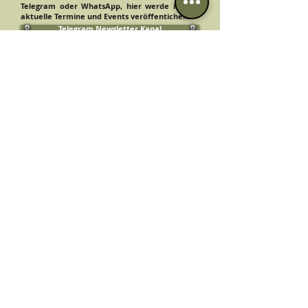
Telegram oder WhatsApp, hier werde ich die
aktuelle Termine und Events veröffentichen.
Telegram Newsletter Kanal
WhatsApp Newsletter Kanal
(Hinweis: Nutze dein Smartphone um es zu
abonniere)
Um mit mir Kontakt aufzunehmen oder einen
Termin zu vereinbaren sende mir eine
Nachricht über:
... Telegram/WhatsApp:
+49 175 5000947
... E-Mail:
post@quellwissen.de
... oder über das Kontaktformular
Kontaktformular
Akademie Quellwissen - Bramsche
Inhaberin Larissa Steinbeck
Telegram / WhatsApp: +49 175 5000947
E-Mail: post@quellwissen.de
Webseite:
www.quellwissen.de
© 2018 by Akademie Quellwissen - Larissa