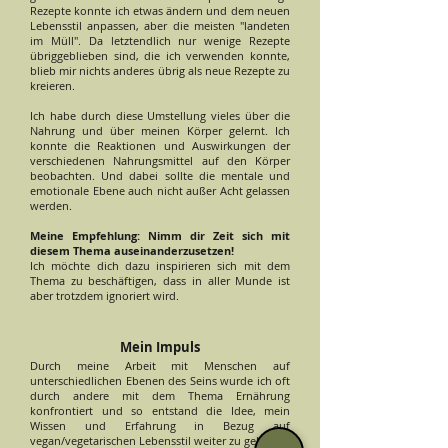
Rezepte konnte ich etwas ändern und dem neuen
Lebensstil anpassen, aber die meisten "landeten
im Müll". Da letztendlich nur wenige Rezepte
übriggeblieben sind, die ich verwenden konnte,
blieb mir nichts anderes übrig als neue Rezepte zu
kreieren.
Ich habe durch diese Umstellung vieles über die
Nahrung und über meinen Körper gelernt. Ich
konnte die Reaktionen und Auswirkungen der
verschiedenen Nahrungsmittel auf den Körper
beobachten. Und dabei sollte die mentale und
emotionale Ebene auch nicht außer Acht gelassen
werden.
Meine Empfehlung: Nimm dir Zeit sich mit
diesem Thema auseinanderzusetzen!
Ich möchte dich dazu inspirieren sich mit dem
Thema zu beschäftigen, dass in aller Munde ist
aber trotzdem ignoriert wird.
Mein Impuls
Durch meine Arbeit mit Menschen auf
unterschiedlichen Ebenen des Seins wurde ich oft
durch andere mit dem Thema Ernährung
konfrontiert und so entstand die Idee, mein
Wissen und Erfahrung in Bezug auf
vegan/vegetarischen Lebensstil weiter zu geben.